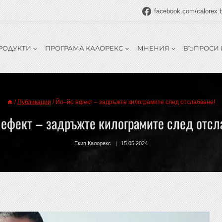
facebook.com/calorex.
РОДУКТИ
ПРОГРАМА КАЛОРЕКС
МНЕНИЯ
ВЪПРОСИ 
/
Публикации
/
Йо–йо ефект – задръжте килограмите след отслабване!
ефект – задръжте килограмите след отсл
Екип Калорекс
15.05.2024