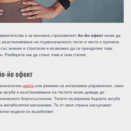
звикателства и за мнозина страховитият
йо-йо ефект
може да
с възстановяване на първоначалното тегло и често е причина
о със знания и стратегия е възможно да се преодолее това
. Разберете как да стане това в тази статия.
йо-йо ефект
граничителни
диети
или режими на интензивни упражнения, само
на загуба и възстановяване на теглото може доведе до
ихическото благосъстояние. Тялото възприема бързата загуба
тва метаболитни механизми. Те от своя страна насърчават
телни модели се възобновят.