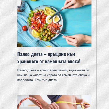
Палео диета – връщане към
храненето от каменната епоха!
Палео диета – хранителен режим, вдъхновен от
начина на живот на хората от каменната епоха и
палеолита. Този тип диета…