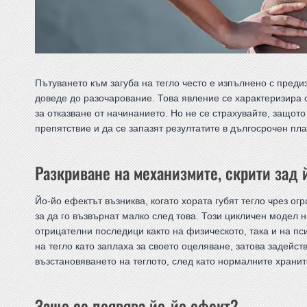
Пътуването към загуба на тегло често е изпълнено с преди
доведе до разочарование. Това явление се характеризира 
за отказване от начинанието. Но не се страхувайте, защот
препятствие и да се запазят резултатите в дългосрочен план
Разкриване на механизмите, скрити зад 
Йо-йо ефектът възниква, когато хората губят тегло чрез о
за да го възвърнат малко след това. Този цикличен модел 
отрицателни последици както на физическото, така и на пс
на тегло като заплаха за своето оцеляване, затова задейс
възстановяването на теглото, след като нормалните храни
Защо се появява йо-йо ефект?