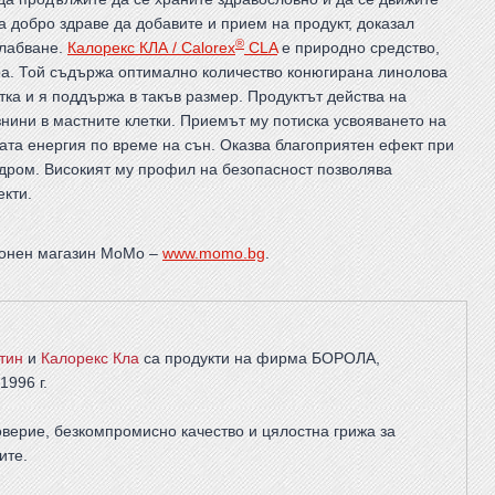
 добро здраве да добавите и прием на продукт, доказал
®
слабване.
Калорекс КЛА / Calorex
CLA
е природно средство,
ура. Той съдържа оптимално количество конюгирана линолова
ка и я поддържа в такъв размер. Продуктът действа на
нини в мастните клетки. Приемът му потиска усвояването на
та енергия по време на сън. Оказва благоприятен ефект при
ндром. Високият му профил на безопасност позволява
кти.
тронен магазин МоМо –
www.momo.bg
.
тин
и
Калорекс Кла
са продукти на фирма
БОРОЛА
,
1996 г.
верие, безкомпромисно качество и цялостна грижа за
ите
.