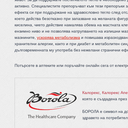
активно. Специалистите препоръчват към тези препоръки за
ефекта си при поддържане на здравословно тегло след от
което действа безотказно при запазване на желаната фиг
киселина, чието действие намалява обема на мастната клет
ензимно ниво и не позволява натрупването на излишни маз
мазнините,
ускорява метаболизма
и повишава изразходвана
хранителни алергии, както и при диабет и метаболитен си
дълговременната му употреба без нежелани странични ефе
Потърсете в аптеките или поръчайте онлайн сега от елек
Калорекс
,
Калорекс Апе
която е създадена през 
БОРОЛА е символ на до
здравето на потребител