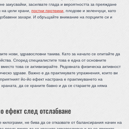
 не закусвайки, засилвате глада и вероятността за преяждане
и на цели храни,
постни протеини
, плодове и зеленчуци, като
обавени захари. И обръщайте внимание на порциите си и
ите нови, здравословни такива. Като за начало се опитайте да
ойства. Според специалистите това е една от основните
а вместо това се активизирайте. Редовната физическа активност
ческо здраве. Важно е да практикувате упражнения, които ви
еприятният йо-йо ефект настрана е практикуването на
храната, да се храните бавно и да се стараете да няма
о ефект след отслабване
 килограми, не бива да се отказвате от балансирания начин на
да продължите да се храните здравословно и да се движите