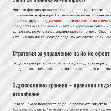
Няколко фактора допринасят за йо-йо ефекта, включителн
психологически фактори. Бързата загуба на тегло може да
прави по-трудно
поддържането на сваленото тегло с течен
предпоставка за промени в нивата на хормоните лептин и гр
допълнително усложнява управлението на теглото. Освен т
изтощителна диета могат да предизвикат чувство на лишен
Стратегия за управление на йо-йо ефект
За да се преборите с йо-йо ефекта и да поддържате резулта
предприемете комплексна стратегия, състояща се от някол
Здравословно хранене – правилен подхо
отслабване
Като за начало постарайте се да не пропускате закуската. 
хормона инсулин, който активно участва в контрола над те