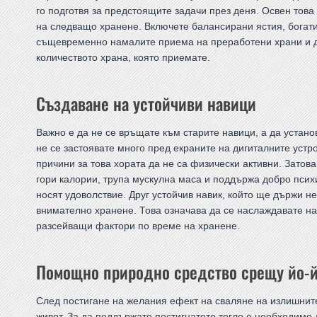
го подготвя за предстоящите задачи през деня. Освен това
на следващо хранене. Включете балансирани ястия, богат
същевременно намалите приема на преработени храни и д
количеството храна, която приемате.
Създаване на устойчиви навици
Важно е да не се връщате към старите навици, а да установ
не се застоявате много пред екраните на дигиталните устр
причини за това хората да не са физически активни. Затов
гори калории, трупа мускулна маса и поддържа добро психи
носят удоволствие. Друг устойчив навик, който ще държи н
внимателно хранене. Това означава да се наслаждавате на 
разсейващи фактори по време на хранене.
Помощно природно средство срещу йо-й
След постигане на желания ефект на сваляне на излишните
живот. За да поддържате постигнатото тегло е необходимо 