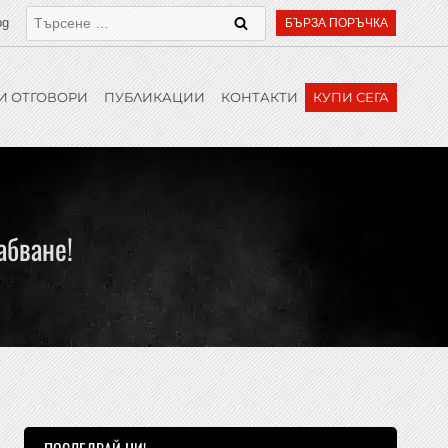
bg
БЪРЗА ПОРЪЧКА
И ОТГОВОРИ
ПУБЛИКАЦИИ
КОНТАКТИ
КУПИ СЕГА
абване!